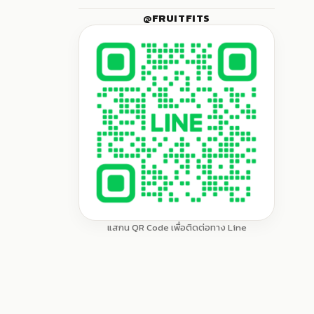
หมวด
55
แสดง
(Wholesale)
@FRUITFITS
หมู่
หมวด
กีวี่ (Kiwi Fruits)
2
ย่อย
ผลไม้เฉพาะฤดูกาล (Seasonal)
16
หมู่
ทับทิม (Pomegranates)
3
ย่อย
ผลไม้เหมาะกับเทศกาล (Occasional)
22
บลูเบอรี่ (Blueberries)
4
พลับ (Persimmons)
4
ลูกพีช (Peaches)
4
ลูกไหน (Beaut Plum)
2
สตรอว์เบอรี่ (Strawberries)
แสกน QR Code เพื่อติดต่อทาง Line
2
สาลี่ (Pears)
3
ส้ม (Oranges)
7