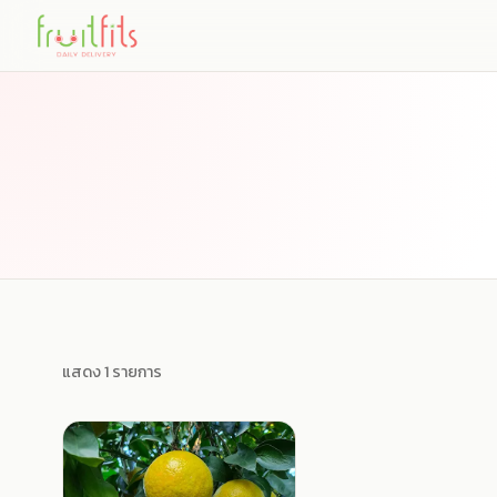
Skip
to
content
แสดง 1 รายการ