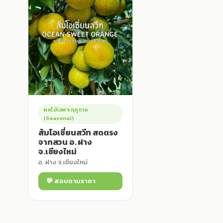
ผลไม้เฉพาะฤดูกาล
(Seasonal)
ส้มโอเชี่ยนสวีท สดตรง
จากสวน อ. ฝาง
จ.เชียงใหม่
อ. ฝาง จ.เชียงใหม่
💬 สอบถามราคา