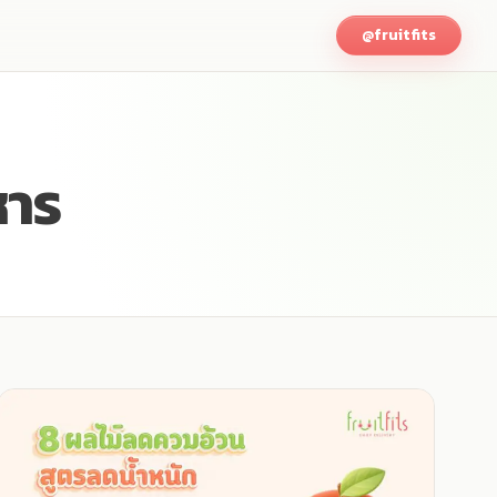
@fruitfits
หาร