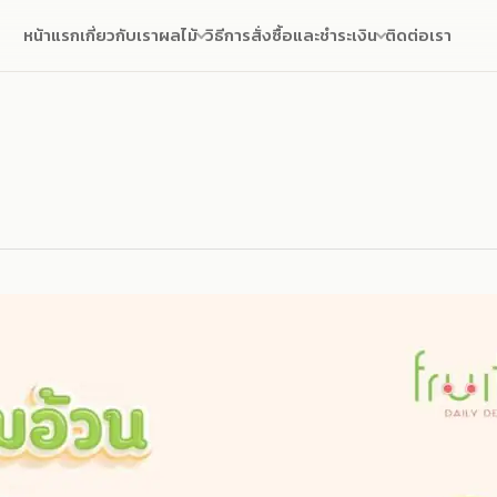
หน้าแรก
เกี่ยวกับเรา
ผลไม้
วิธีการสั่งซื้อและชำระเงิน
ติดต่อเรา