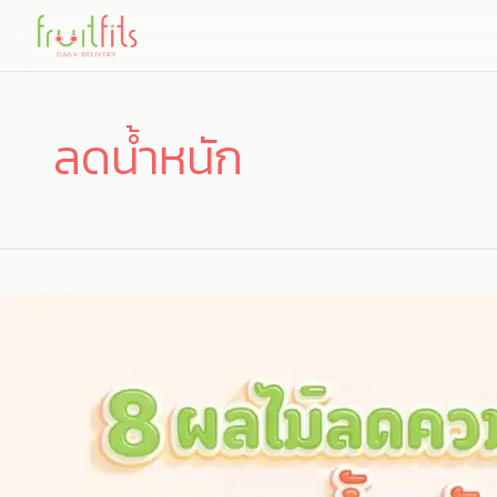
ลดน้ำหนัก