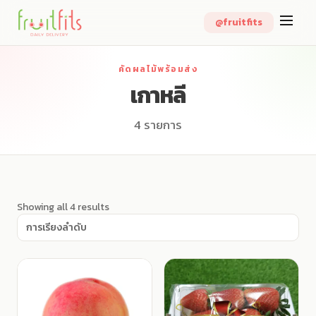
Skip
@fruitfits
to
content
คัดผลไม้พร้อมส่ง
เกาหลี
4 รายการ
Showing all 4 results