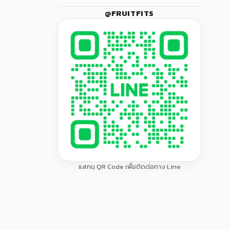
หมวด
55
แสดง
(Wholesale)
@FRUITFITS
หมู่
หมวด
กีวี่ (Kiwi Fruits)
2
ย่อย
ผลไม้เฉพาะฤดูกาล (Seasonal)
16
หมู่
ทับทิม (Pomegranates)
3
ย่อย
ผลไม้เหมาะกับเทศกาล (Occasional)
22
บลูเบอรี่ (Blueberries)
4
พลับ (Persimmons)
4
ลูกพีช (Peaches)
4
ลูกไหน (Beaut Plum)
2
สตรอว์เบอรี่ (Strawberries)
แสกน QR Code เพื่อติดต่อทาง Line
2
สาลี่ (Pears)
3
ส้ม (Oranges)
7