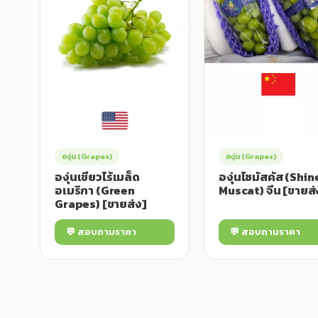
องุ่น (Grapes)
องุ่น (Grapes)
องุ่นเขียวไร้เมล็ด
องุ่นไซมัสคัส (Shin
อเมริกา (Green
Muscat) จีน [ขายส่
Grapes) [ขายส่ง]
💬 สอบถามราคา
💬 สอบถามราคา