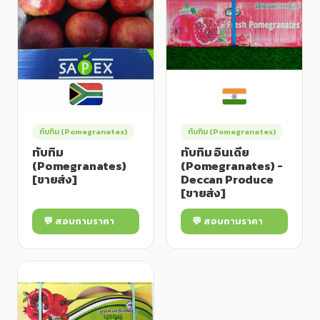
ทับทิม (Pomegranates)
ทับทิม (Pomegranates)
ทับทิม
ทับทิม อินเดีย
(Pomegranates)
(Pomegranates) -
[ขายส่ง]
Deccan Produce
[ขายส่ง]
💬 สอบถามราคา
💬 สอบถามราคา