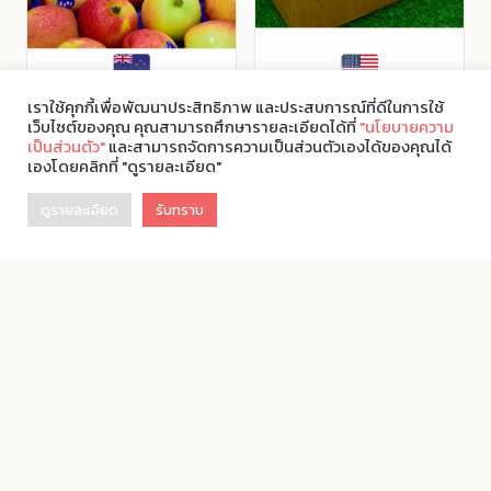
เราใช้คุกกี้เพื่อพัฒนาประสิทธิภาพ และประสบการณ์ที่ดีในการใช้
แอปเปิล (Apples)
แอปเปิล (Apples)
เว็บไซต์ของคุณ คุณสามารถศึกษารายละเอียดได้ที่
"นโยบายความ
เป็นส่วนตัว"
และสามารถจัดการความเป็นส่วนตัวเองได้ของคุณได้
แอปเปิลแจ๊ส
แอปเปิลโรส อเมริกา
เองโดยคลิกที่ "ดูรายละเอียด"
นิวซีแลนด์ (Jazz
(Rose Apples)
Apples) [ขายส่ง]
[ขายส่ง]
ดูรายละเอียด
รับทราบ
💬
สอบถามราคา
💬 สอบถามราคา
💬 สอบถามราคา