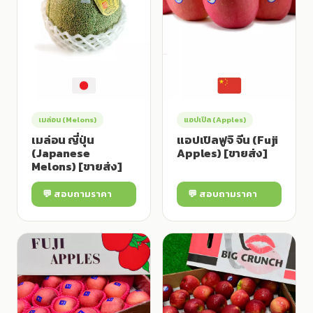
เมล่อน (Melons)
แอปเปิล (Apples)
เมล่อน ญี่ปุ่น
แอปเปิลฟูจิ จีน (Fuji
(Japanese
Apples) [ขายส่ง]
Melons) [ขายส่ง]
💬 สอบถามราคา
💬 สอบถามราคา