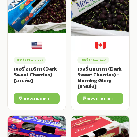
เชอรี่ (Cherries)
เชอรี่ (Cherries)
เชอรี่ อเมริกา (Dark
เชอรี่ แคนาดา (Dark
Sweet Cherries)
Sweet Cherries) -
[ขายส่ง]
Morning Glory
[ขายส่ง]
💬 สอบถามราคา
💬 สอบถามราคา