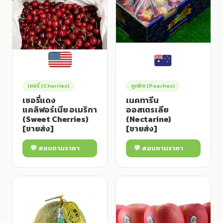
เชอรี่ (Cherries)
ลูกพีช (Peaches)
เชอรี่แดง
เนคทารีน
แคลิฟอร์เนีย อเมริกา
ออสเตรเลีย
(Sweet Cherries)
(Nectarine)
[ขายส่ง]
[ขายส่ง]
💬 สอบถามราคา
💬 สอบถามราคา