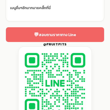
เมนูอื่นๆอีกมากมายคลิ๊ก
ที่นี่
💬
สอบถามราคาทาง Line
@FRUITFITS