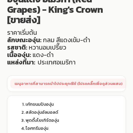
Grapes) - King's Crown
[ขายส่ง]
ราคาเริ่มต้น
ลักษณะองุ่น:
กลม สีแดงเข้ม-ดำ
รสชาติ:
หวานอมเปรี๊ยว
เนื้อองุ่น:
แดง-ดำ
แหล่งที่มา:
ประเทศอเมริกา
เมนูอาหารที่สามารถนำไปประยุกต์ใช้ (โปรดคลิ๊กเพื่อดูส่วนผสม)
ว
เค้กขนมปังองุ่น
สลัดองุ่นอัลมอลด์
พุดดี้งโยเกิร์ตองุ่น
ไอศกรีมองุ่น