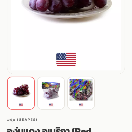
ดู
ดู
ดู
รูป
รูป
รูป
สินค้า
สินค้า
สินค้า
ที่
ที่
ที่
องุ่น (GRAPES)
1
2
3
องุ่นแดง อเมริกา (Red