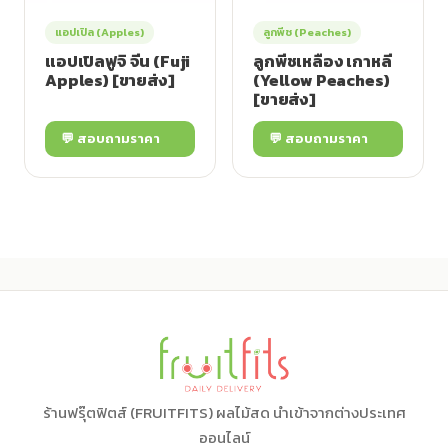
แอปเปิล (Apples)
ลูกพีช (Peaches)
แอปเปิลฟูจิ จีน (Fuji
ลูกพีชเหลือง เกาหลี
Apples) [ขายส่ง]
(Yellow Peaches)
[ขายส่ง]
💬 สอบถามราคา
💬 สอบถามราคา
ร้านฟรุ๊ตฟิตส์ (FRUITFITS) ผลไม้สด นำเข้าจากต่างประเทศ
ออนไลน์