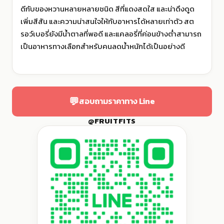
ดีกับของหวานหลายหลายชนิด สีที่แดงสดใส และน่าดึงดูด
เพิ่มสีสัน และความน่าสนใจให้กับอาหารได้หลายเท่าตัว สต
รอว์เบอรี่ยังมีน้ำตาลที่พอดี และแคลอรี่ที่ค่อนข้างต่ำสามารถ
เป็นอาหารทางเลือกสำหรับคนลดน้ำหนักได้เป็นอย่างดี
💬
สอบถามราคาทาง Line
@FRUITFITS