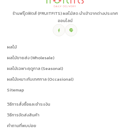
ร้านฟรุ๊ตฟิตส์ (FRUITFITS) ผลไม้สด นำเข้าจากต่างประเทศ
ออนไลน์
ผลไม้
ผลไม้ขายส่ง (Wholesale)
ผลไม้เฉพาะฤดูกาล (Seasonal)
ผลไม้เหมาะกับเทศกาล (Occasional)
Sitemap
วิธีการสั่งซื้อและชำระเงิน
วิธีการจัดส่งสินค้า
คำถามที่พบบ่อย