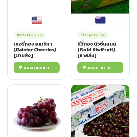
เชอรี่ (Cherries)
กีวี่ (Kiwi Fruits)
เชอรี่ทอง อเมริกา
กีวี่ทอง นิวซีแลนด์
(Rainier Cherries)
(Gold Kiwifruit)
[ขายส่ง]
[ขายส่ง]
💬 สอบถามราคา
💬 สอบถามราคา