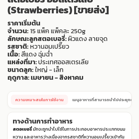
(Strawberries) [ขายส่ง]
ราคาเริ่มต้น
จำนวน:
15 แพ็ค แพ็คละ 250g
ลักษณะลูกสตอเบอรี่:
ผิวแดง ลายจุด
รสชาติ:
หวานอมเปรี๊ยว
เนื้อ:
สีแดง ฉุ่มฉ่ำ
แหล่งที่มา:
ประเทศออสเตรเลีย
ขนาดลูก:
ใหญ่ - เล็ก
ฤดูกาล: เมษายน - สิงหาคม
ความเหมาะสมในการใช้งาน
เมนูอาหารที่สามารถนำไปประยุกต์ใช้ 
ทางด้านการทำอาหาร
สตอเบอรี่
มักจะถูกนำไปใช้ในการประกอบอาหารประเภทขนม
หวาน และอาหารว่างเนื่องจากรสชาติที่หวานอมเปรี๊ยวเข้ากัน