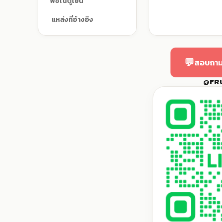
พีชในตู้เย็น
แหล่งที่อ้างอิง
💬
สอบถาม
@FR