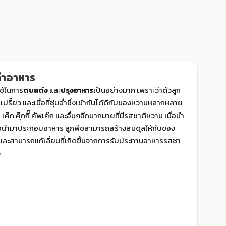
ทำอาหาร
ช้ในการ
ตบแต่ง
และ
ปรุงอาหาร
เป็นอย่างมาก เพราะว่าตัวลูก
รี๊ยว และเนื้อที่ชุ่มฉ่ำซึ่งเข้ากันได้ดีกับของหวานหลากหลาย
ค๊ก คุ๊กกี๊ คัพเค๊ก และอื่นๆอีกมากมายที่มีรสชาติหวาน เมื่อนำ
อนำมาประกอบอาหาร ลูกพีชสามารถสร้างสมดุลให้กับของ
 และสามารถแก้เลี่ยนที่เกิดขึ้นจากการรับประทานอาหารรสชา
จ