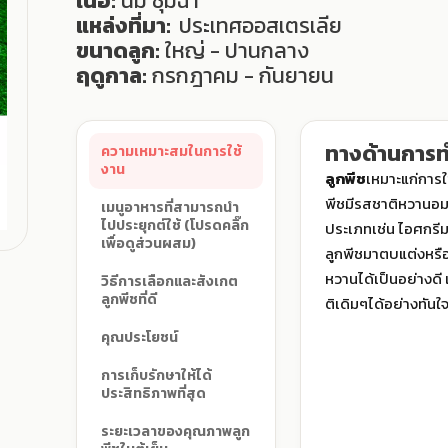
เนื้อ:
นิ่ม ชุ่มฉ่ำ
แหล่งที่มา:
ประเทศออสเตรเลีย
ขนาดลูก:
ใหญ่ - ปานกลาง
ฤดูกาล:
กรกฎาคม - กันยายน
ทางด้านการ
ความเหมาะสมในการใช้
งาน
ลูกพีช
เหมาะแก่การใ
พีชมีรสชาติหวานอมเป
เมนูอาหารที่สามารถนำ
ไปประยุกต์ใช้ (โปรดคลิ๊ก
ประเภทเช่น ไอศกรีม เ
เพื่อดูส่วนผสม)
ลูกพีชมาตบแต่งหรื
หวานได้เป็นอย่างดี
วิธีการเลือกและสังเกต
ลูกพีชที่ดี
ติเดิมๆได้อย่างทันใ
คุณประโยชน์
การเก็บรักษาให้ได้
ประสิทธิภาพที่สุด
ระยะเวลาของคุณภาพลูก