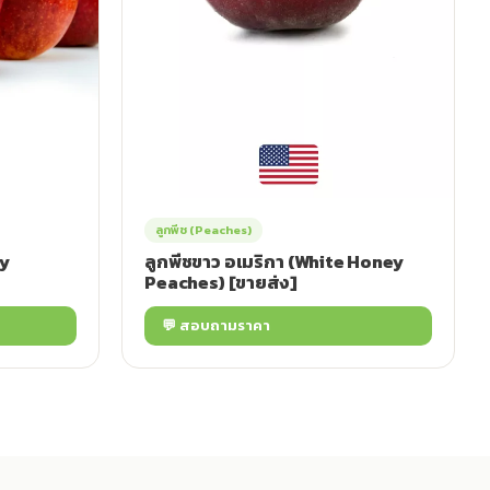
ลูกพีช (Peaches)
vy
ลูกพีชขาว อเมริกา (White Honey
Peaches) [ขายส่ง]
💬 สอบถามราคา