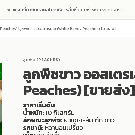
หน้าแรก
เกี่ยวกับเรา
ผลไม้
วิธีการสั่งซื้อและชำระเงิน
ติดต่อเรา
 (Peaches)
/
ลูกพีชขาว ออสเตรเลีย (White Honey Peaches) [ขายส่ง]
ลูกพีช (PEACHES)
ลูกพีชขาว ออสเตร
Peaches) [ขายส่ง]
ราคาเริ่มต้น
น้ำหนัก:
10 กิโลกรัม
ลักษณะลูกพีช:
ผิวแดง-ส้ม ตัด ขาว
รสชาติ:
หวานอมเปรี๊ยว