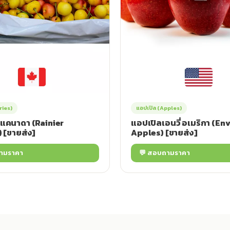
ries)
แอปเปิล (Apples)
 แคนาดา (Rainier
แอปเปิลเอนวี่ อเมริกา (En
 [ขายส่ง]
Apples) [ขายส่ง]
ามราคา
💬 สอบถามราคา