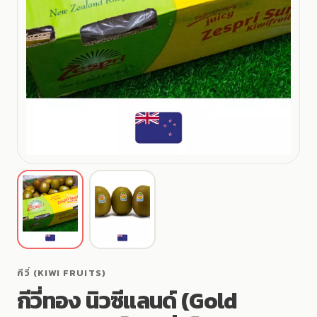
ดู
ดู
รูป
รูป
สินค้า
สินค้า
ที่
ที่
กีวี่ (KIWI FRUITS)
1
2
กีวี่ทอง นิวซีแลนด์ (Gold