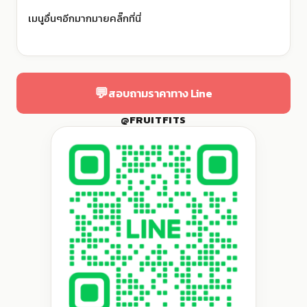
เมนูอื่นๆอีกมากมายคลิ๊กที่นี่
💬
สอบถามราคาทาง Line
@FRUITFITS