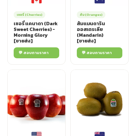
เชอรี่ (Cherries)
ส้ม (Oranges)
เชอรี่ แคนาดา (Dark
ส้มแมนดาริน
Sweet Cherries) -
ออสเตรเลีย
Morning Glory
(Mandarin)
[ขายส่ง]
[ขายส่ง]
💬 สอบถามราคา
💬 สอบถามราคา