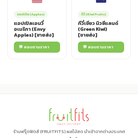
แอปเปิล (Apples)
กีวี่ (Kiwi Fruits)
แอปเปิลเอนวี่
กีวี่เขียว นิวซีแลนด์
อเมริกา (Envy
(Green Kiwi)
Apples) [ขายส่ง]
[ขายส่ง]
💬 สอบถามราคา
💬 สอบถามราคา
ร้านฟรุ๊ตฟิตส์ (FRUITFITS) ผลไม้สด นำเข้าจากต่างประเทศ