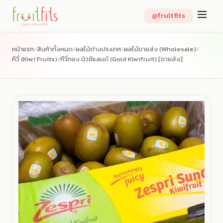
Skip
@fruitfits
to
content
หน้าแรก
/
สินค้าทั้งหมด
/
ผลไม้ต่างประเทศ
/
ผลไม้ขายส่ง (Wholesale)
/
กีวี่ (Kiwi Fruits)
/
กีวี่ทอง นิวซีแลนด์ (Gold Kiwifruit) [ขายส่ง]