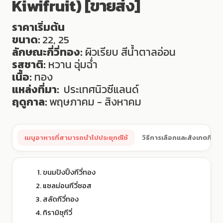
Kiwifruit) [ขายส่ง]
ราคาเริ่มต้น
ขนาด:
22, 25
ลักษณะกี่วี่ทอง:
ผิวเรียบ สีน้ำตาลอ่อน
รสชาติ:
หวาน ฉุ่มฉ่ำ
เนื้อ:
ทอง
แหล่งที่มา:
ประเทศนิวซีแลนด์
ฤดูกาล:
พฤษภาคม - สิงหาคม
เมนูอาหารที่สามารถนำไปประยุกต์ใช้
วิธีการเลือกและสังเกตกีวี่ทอ
ขนมปังปิ้งกีวี่ทอง
แซลม่อนกีวี่ซอส
สลัดกีวี่ทอง
ทิรามิซุกีวี่