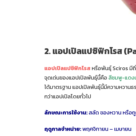
2. แอปเปิลแปซิฟิกโรส (P
แอปเปิลแปซิฟิกโรส
หรือพันธุ์ Sciros มี
จุดเด่นของแอปเปิลพันธ์ุนี้คือ
สีชมพู-แดงเ
ได้มาตรฐาน แอปเปิลพันธุ์นี้มีความหวานธร
กว่าแอปเปิลโดยทั่วไป
ลักษณะการใช้งาน:
สลัด ของหวาน หรือถู
ฤดูกาลจำหน่าย:
พฤศจิกายน – เมษายน