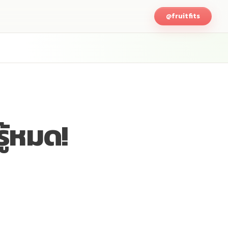
@fruitfits
รู้หมด!