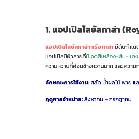
1. แอปเปิลโลยัลกาล่า (R
แอปเปิลโลยัลกาล่า หรือกาล่า
มีต้นกำเนิด
แอปเปิลมีผิวลายที่
มีเฉดสีเหลือง-ส้ม-แดง
ความหวานที่ค่อนข้างหวานมาก และ ความกร
ลักษณะการใช้งาน:
สลัด น้ำผลไม้ พาย แ
ฤดูกาลจำหน่าย:
สิงหาคม – กรกฏาคม